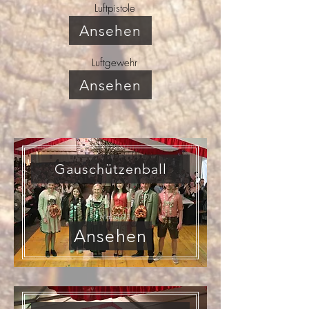
Luftpistole
Ansehen
Luftgewehr
Ansehen
Gauschützenball
12.Mai 2023
Ansehen