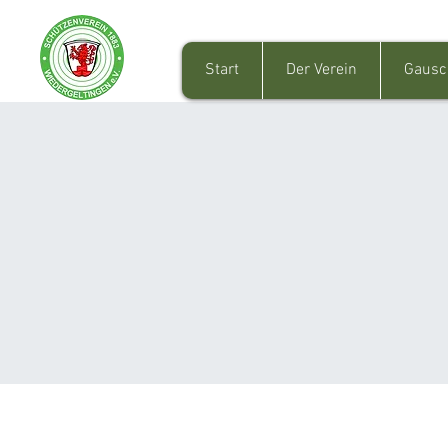
Start
Der Verein
Gausc