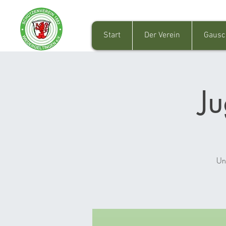
Start
Der Verein
Gausc
J
Un