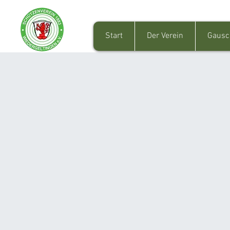
Start
Der Verein
Gausc