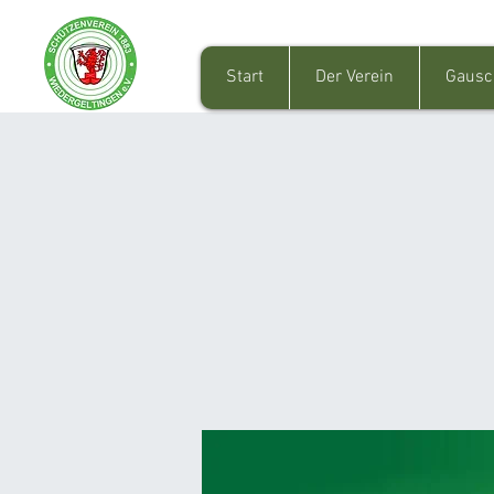
Start
Der Verein
Gausc